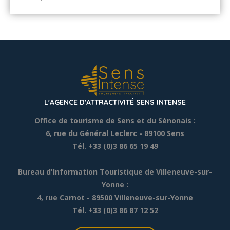
mots ! Amis sénonais et du reste du monde, le
temps des vacances est là et je vous propose de
faire une petite ballade dans le Sens que j’aime à la
[…]
L'AGENCE D'ATTRACTIVITÉ SENS INTENSE
Office de tourisme de Sens et du Sénonais :
6, rue du Général Leclerc
- 89100 Sens
Tél. +33 (0)3 86 65 19 49
Bureau d'Information Touristique de Villeneuve-sur-
Yonne :
4, rue Carnot - 89500 Villeneuve-sur-Yonne
Tél. +33 (0)3 86 87 12 52