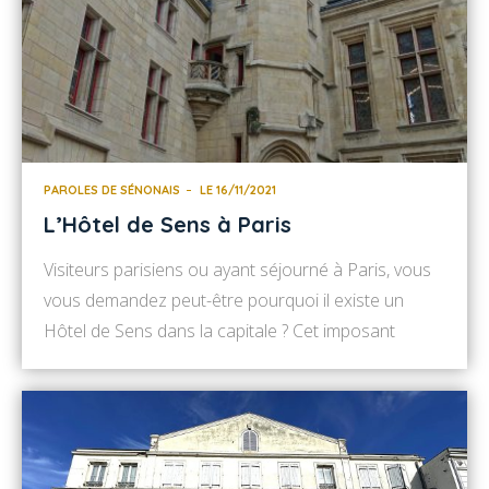
PAROLES DE SÉNONAIS
LE 16/11/2021
L’Hôtel de Sens à Paris
Visiteurs parisiens ou ayant séjourné à Paris, vous
vous demandez peut-être pourquoi il existe un
Hôtel de Sens dans la capitale ? Cet imposant
monument, dans le 4ème arrondissement, nous
rappelle que Sens était autrefois le siège du pouvoir
religieux ! De nombreuses figures historiques s’y
sont succédé, comme en attestent les blasons des
archevêchés sénonais qu’on […]