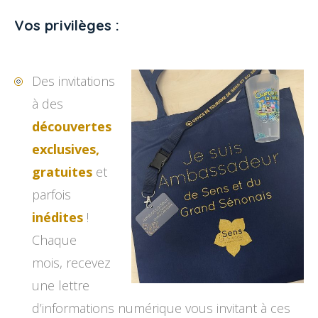
Vos privilèges :
Des invitations
à des
découvertes
exclusives,
gratuites
et
parfois
inédites
!
Chaque
mois, recevez
une lettre
d’informations numérique vous invitant à ces