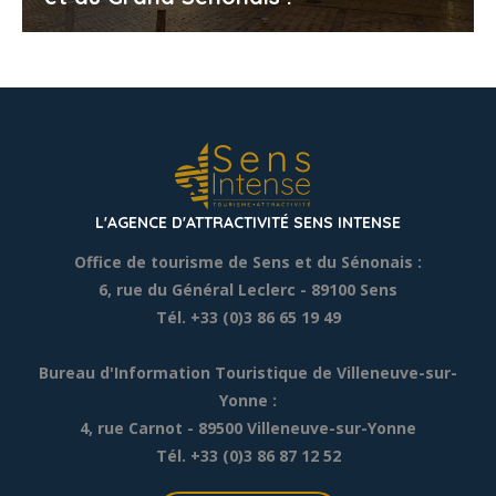
L'AGENCE D'ATTRACTIVITÉ SENS INTENSE
Office de tourisme de Sens et du Sénonais :
6, rue du Général Leclerc
- 89100 Sens
Tél. +33 (0)3 86 65 19 49
Bureau d'Information Touristique de Villeneuve-sur-
Yonne :
4, rue Carnot - 89500 Villeneuve-sur-Yonne
Tél. +33 (0)3 86 87 12 52