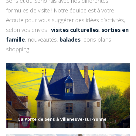
Sens et du Sénonais avec nos différentes
formules de visite ! Notre équipe est à votre
écoute pour vous suggérer des idées d’activités,
selon vos envies :
visites culturelles
,
sorties en
famille
, nouveautés,
balades
, bons plans
shopping…
La Porte de Sens à Villeneuve-sur-Yonne