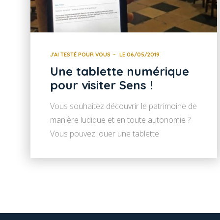
J'AI TESTÉ POUR VOUS
LE 06/05/2019
Une tablette numérique
pour visiter Sens !
Vous souhaitez découvrir le patrimoine de
manière ludique et en toute autonomie ?
Vous pouvez louer une tablette
numérique et découvrir Sens et
Villeneuve-sur-Yonne grâce à nos 7
parcours interactifs. Embarquez pour
l’une de nos 4 chasses au trésor avec
jeux et énigmes ou l’une de nos 3 visites
enrichies en commentaires audio et