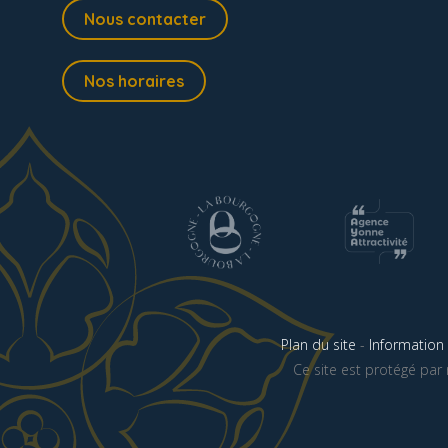
Nous contacter
Nos horaires
Plan du site
-
Information 
Ce site est protégé pa