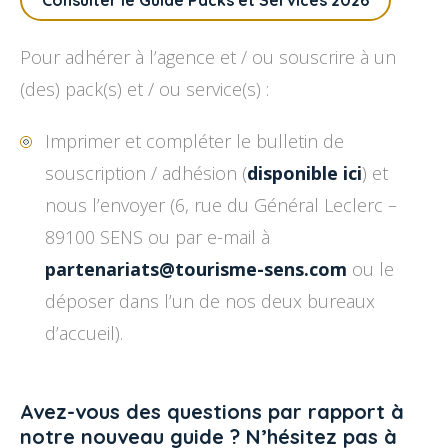
Consulter le Guide Packs et Services 2026
Pour adhérer à l’agence et / ou souscrire à un
(des) pack(s) et / ou service(s) :
Imprimer et compléter le bulletin de
souscription / adhésion (
disponible ici
) et
nous l’envoyer (6, rue du Général Leclerc –
89100 SENS ou par e-mail à
partenariats@tourisme-sens.com
ou le
déposer dans l’un de nos deux bureaux
d’accueil).
Avez-vous des questions par rapport à
notre nouveau guide ? N’hésitez pas à