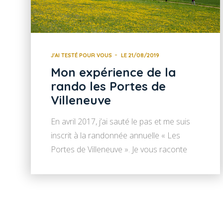
J'AI TESTÉ POUR VOUS
LE 21/08/2019
Mon expérience de la
rando les Portes de
Villeneuve
En avril 2017, j’ai sauté le pas et me suis
inscrit à la randonnée annuelle « Les
Portes de Villeneuve ». Je vous raconte
cette superbe journée ! Cette année, la
manifestation se déroule le 7 avril 2024.
J’espère que cet article vous donnera
l’envie d’y participer ! Nous sommes le
premier dimanche d’avril 2017 et il […]