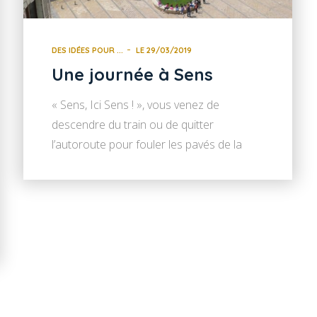
DES IDÉES POUR ...
LE 29/03/2019
Une journée à Sens
« Sens, Ici Sens ! », vous venez de
descendre du train ou de quitter
l’autoroute pour fouler les pavés de la
vieille ville et découvrir la « cité de
Brennus ». Par où commencer ? Voici
quelques idées dont vous pourriez vous
inspirer pour organiser votre journée. 10h
: la Cathédrale Saint-Étienne On l’a un peu
oublié, mais […]