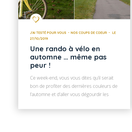
J'AI TESTÉ POUR VOUS
NOS COUPS DE COEUR
LE
27/10/2019
Une rando à vélo en
automne … même pas
peur !
Ce week-end, vous vous dites qu’il serait
bon de profiter des dernières couleurs de
l’automne et d’aller vous dégourdir les
jambes avec votre marmaille ! Et si vous
vous laissiez tenter par le circuit de 26km
« Le long de l’Yonne ». Sécurisée, propre
et riche en découvertes, c’est ma rando