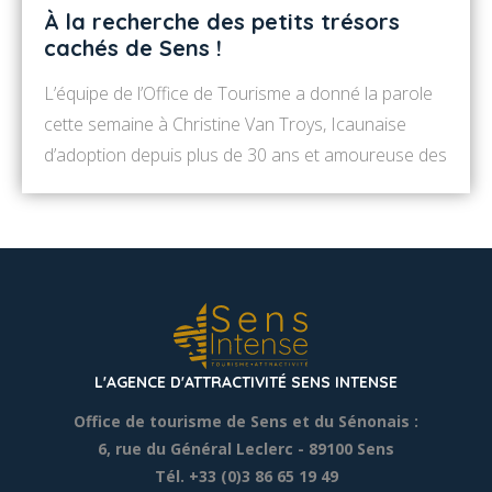
À la recherche des petits trésors
cachés de Sens !
L’équipe de l’Office de Tourisme a donné la parole
cette semaine à Christine Van Troys, Icaunaise
d’adoption depuis plus de 30 ans et amoureuse des
mots ! Amis sénonais et du reste du monde, le
temps des vacances est là et je vous propose de
faire une petite ballade dans le Sens que j’aime à la
[…]
L'AGENCE D'ATTRACTIVITÉ SENS INTENSE
Office de tourisme de Sens et du Sénonais :
6, rue du Général Leclerc
- 89100 Sens
Tél. +33 (0)3 86 65 19 49