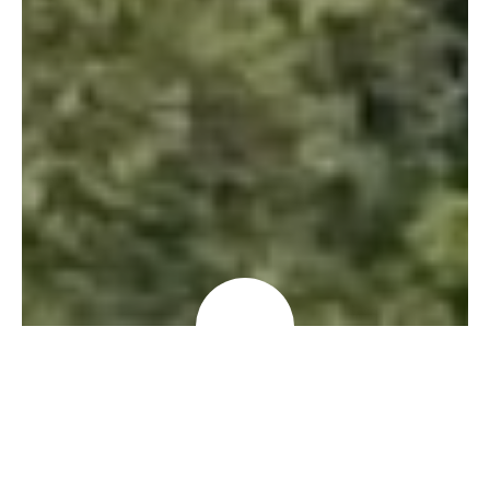
Accueil
»
Je suis sur place
»
Activités
»
Balades et rand
Envie de découvrir le nord de l’Yonne en