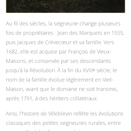
Au fil des siècles, la seigneurie change plusieurs
fois de propriétaires : Jean des Marquets en 1555,
puis Jacques de Crèvecœur et sa famille. Vers
1682, elle est acquise par François de Vieux-
Maisons, et conservée par ses descendants
jusqu’à la Révolution. À la fin du XVIIIᵉ siècle, le
nom de la famille évolue légèrement en Vieil-
Maison, avant que le domaine ne soit transmis,
après 1791, à des héritiers collatéraux.
Ainsi, l’histoire de Villeblevin reflète les évolutions
classiques des petites seigneuries rurales, entre