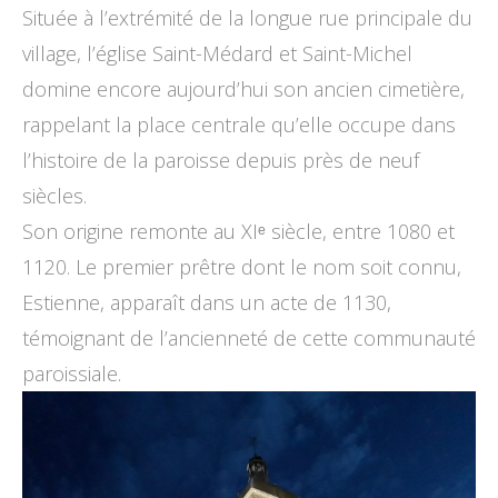
Située à l’extrémité de la longue rue principale du
village, l’église Saint-Médard et Saint-Michel
domine encore aujourd’hui son ancien cimetière,
rappelant la place centrale qu’elle occupe dans
l’histoire de la paroisse depuis près de neuf
siècles.
Son origine remonte au XIᵉ siècle, entre 1080 et
1120. Le premier prêtre dont le nom soit connu,
Estienne, apparaît dans un acte de 1130,
témoignant de l’ancienneté de cette communauté
paroissiale.