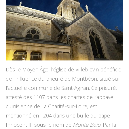
Dès le Moyen Âge, l’église de Villeblevin bénéficie
de l’influence du prieuré de Montbéon, situé sur
l’actuelle commune de Saint-Agnan. Ce prieuré,
attesté dès 1107 dans les chartes de l’abbaye
clunisienne de La Charité-sur-Loire, est
mentionné en 1204 dans une bulle du pape
Innocent III sous le nom de
Monte Boio
. Par la