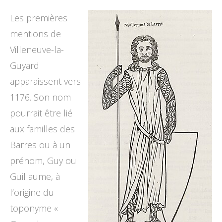
Les premières
mentions de
Villeneuve-la-
Guyard
apparaissent vers
1176. Son nom
pourrait être lié
aux familles des
Barres ou à un
prénom, Guy ou
Guillaume, à
l’origine du
toponyme «