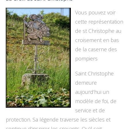
Vous pouvez voir
cette représentation
de st Christophe au
croisement en bas
de la caserne des
pompiers
Saint Christophe
demeure
aujourd’hui un
modèle de foi, de
service et de
protection. Sa légende traverse les siècles et
continue d’inspirer les croyants. Qu’il soit