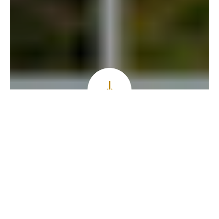
Accueil
»
Je découvre
»
Mon blog
»
Une rando à vélo e
PAR MARIE
LE 27/10/2019
J'AI TESTÉ POUR VOUS
NOS COUPS DE COEUR