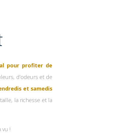
t
al pour profiter de
uleurs, d’odeurs et de
vendredis et samedis
ille, la richesse et la
 vu !