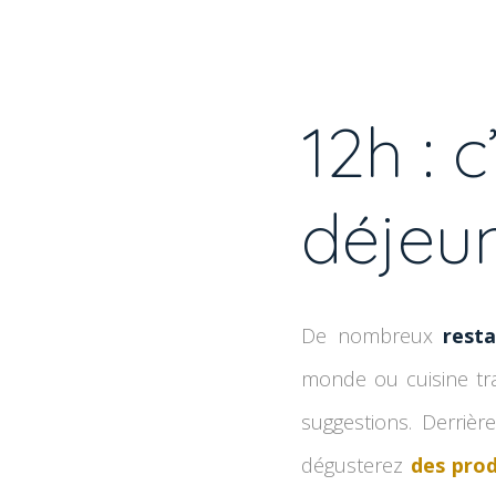
12h : c
déjeun
De nombreux
rest
monde ou cuisine tra
suggestions. Derriè
dégusterez
des prod