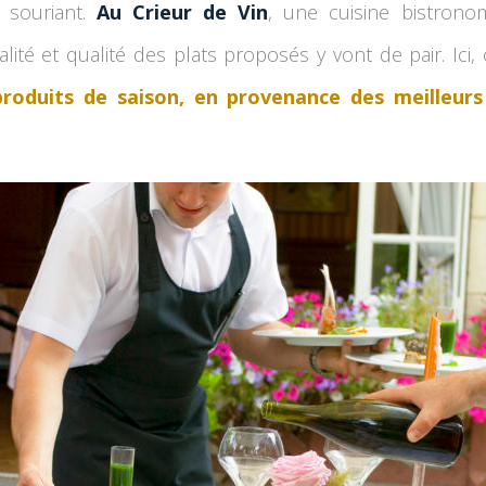
e souriant.
Au Crieur de Vin
, une cuisine bistrono
ialité et qualité des plats proposés y vont de pair. Ici,
roduits de saison, en provenance des meilleurs