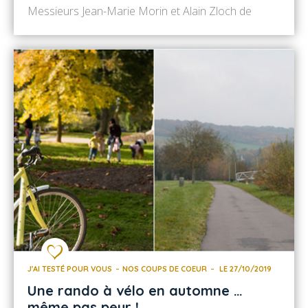
Messieurs Jean-Marie Morin et Alain Zloch de
l’AAPPMA (Association Agréée pour la Pêche et la
Protection du Milieu Aquatique) de Villeneuve-sur-
Yonne, sur la base de loisirs des étangs. Pendant
plus de 2 heures, ils nous ont expliqué la
réglementation de […]
J'AI TESTÉ POUR VOUS
NOS COUPS DE COEUR
LE 27/10/2019
Une rando à vélo en automne …
même pas peur !