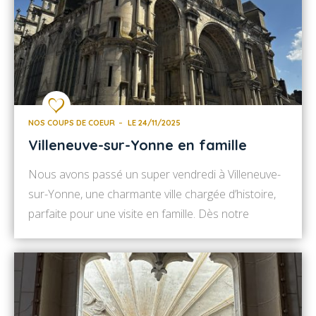
NOS COUPS DE COEUR
LE 24/11/2025
Villeneuve-sur-Yonne en famille
Nous avons passé un super vendredi à Villeneuve-
sur-Yonne, une charmante ville chargée d’histoire,
parfaite pour une visite en famille. Dès notre
arrivée, nous avons visité l’Office de Tourisme de
Villeneuve-sur-Yonne, situé au cœur de la ville.
Nous en avons profité pour découvrir le Musée
Galerie Carnot, qui propose actuellement une
exposition temporaire Talisman de Kim […]