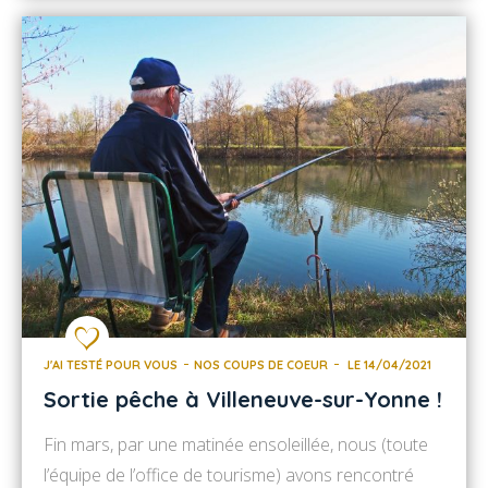
les diocèses de Chartres, Paris, Meaux, Orléans,
Nevers, Troyes et Auxerre. La cathédrale Saint-
Étienne de Sens, véritable joyau de l’architecture
gothique, est l’une des toutes […]
J'AI TESTÉ POUR VOUS
NOS COUPS DE COEUR
LE 14/04/2021
Sortie pêche à Villeneuve-sur-Yonne !
Fin mars, par une matinée ensoleillée, nous (toute
l’équipe de l’office de tourisme) avons rencontré