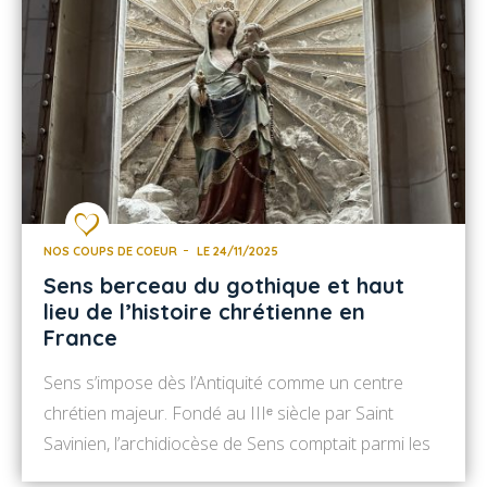
NOS COUPS DE COEUR
LE 24/11/2025
Sens berceau du gothique et haut
lieu de l’histoire chrétienne en
France
Sens s’impose dès l’Antiquité comme un centre
chrétien majeur. Fondé au IIIᵉ siècle par Saint
Savinien, l’archidiocèse de Sens comptait parmi les
plus puissants de France : il englobait notamment