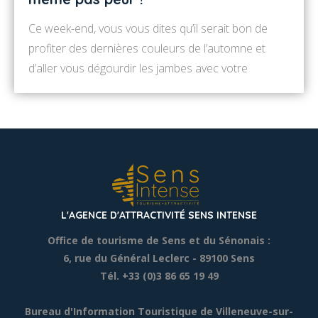
Ce week-end, vous vous dites qu’il serait bon de
profiter des dernières couleurs de l’automne et
d’aller vous dégourdir les jambes avec votre
marmaille ! Et si vous vous laissiez tenter par le
circuit de 26km « Le long de l’Yonne ». Sécurisée,
propre et riche en découvertes, c’est ma rando vélo
préférée qui conviendra […]
L'AGENCE D'ATTRACTIVITÉ SENS INTENSE
Office de tourisme de Sens et du Sénonais :
6, rue du Général Leclerc
- 89100 Sens
Tél. +33 (0)3 86 65 19 49
Bureau d'Information Touristique de Villeneuve-sur-