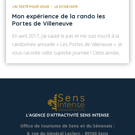
J'AI TESTÉ POUR VOUS
LE 21/08/2019
Mon expérience de la rando les
Portes de Villeneuve
En avril 2017, j’ai sauté le pas et me suis inscrit à la
randonnée annuelle « Les Portes de Villeneuve ». Je
vous raconte cette superbe journée ! Cette année,
la manifestation se déroule le 7 avril 2024. J’espère
que cet article vous donnera l’envie d’y participer !
Nous sommes le premier dimanche d’avril 2017 et il
[…]
L'AGENCE D'ATTRACTIVITÉ SENS INTENSE
Office de tourisme de Sens et du Sénonais :
6, rue du Général Leclerc
- 89100 Sens