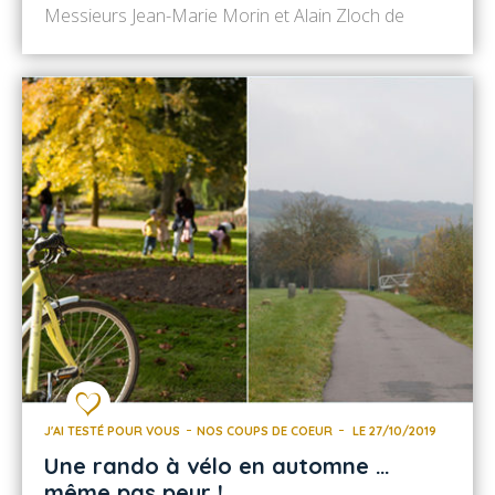
Messieurs Jean-Marie Morin et Alain Zloch de
l’AAPPMA (Association Agréée pour la Pêche et la
Protection du Milieu Aquatique) de Villeneuve-sur-
Yonne, sur la base de loisirs des étangs. Pendant
plus de 2 heures, ils nous ont expliqué la
réglementation de […]
J'AI TESTÉ POUR VOUS
NOS COUPS DE COEUR
LE 27/10/2019
Une rando à vélo en automne …
même pas peur !