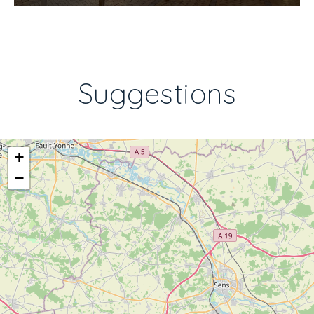
Suggestions
+
−