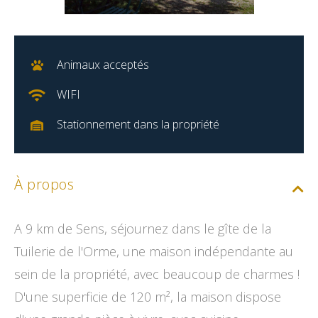
Animaux acceptés
WIFI
Stationnement dans la propriété
À propos
A 9 km de Sens, séjournez dans le gîte de la
Tuilerie de l'Orme, une maison indépendante au
sein de la propriété, avec beaucoup de charmes !
D'une superficie de 120 m², la maison dispose