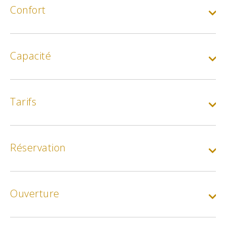
Confort
Capacité
Tarifs
Week-end (meublé) :
Pour 4 personnes.
Réservation
Min.
350€
Semaine (meublé)
Ouverture
Min.
700€