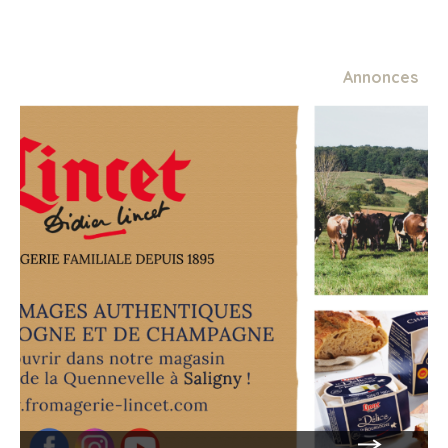
Caution
Min.
500€
Annonces
Autre tarif :
Par semaine, pour 2 semaines et +
Min.
600€
Tarif animaux
Min.
2€