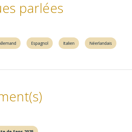
es parlées
Allemand
Espagnol
Italien
Néerlandais
ment(s)
te de Sens 2025