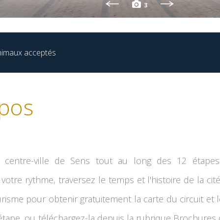
3
nimaux acceptés
pos
 centre-ville de Sens tout au long des 12 étapes
votre rythme, traversez le temps et l'histoire de la c
urisme pour obtenir gratuitement la carte du circuit et
tape, ou téléchargez-la depuis la rubrique Brochures 