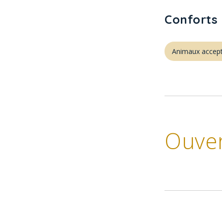
Conforts 
Animaux accep
Ouve