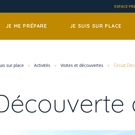
ESPACE PR
JE ME PRÉPARE
JE SUIS SUR PLACE
suis sur place
»
Activités
»
Visites et découvertes
»
Circuit Dé
 Découverte