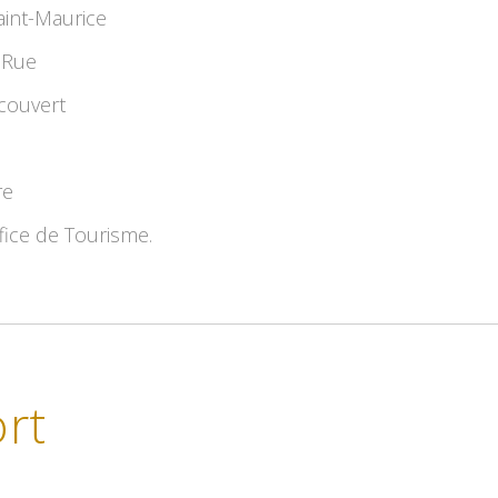
aint-Maurice
 Rue
couvert
re
fice de Tourisme.
rt