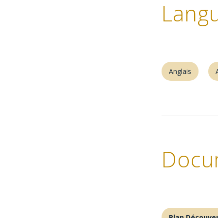
Langu
Anglais
Docu
Plan Découver