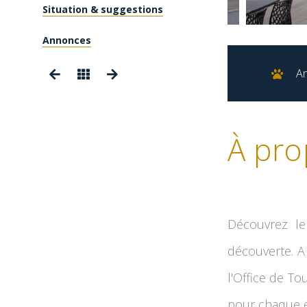
Situation & suggestions
Annonces
A
À pro
Découvrez le
découverte. A 
l'Office de To
pour chaque é