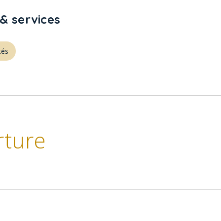
& services
tés
rture