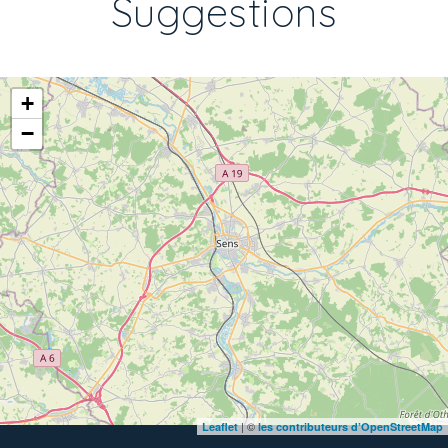
Suggestions
+
−
| ©
Leaflet
les contributeurs d’OpenStreetMap