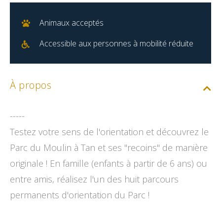
Animaux acceptés
Accessible aux personnes à mobilité réduite
À propos
-----
Testez votre sens de l'orientation et découvrez le
Parc du Moulin à Tan et ses ''recoins'' de manière
originale ! En famille (enfants à partir de 6 ans) ou
entre amis, réalisez l'un des huit parcours
permanents d'orientation du Parc !