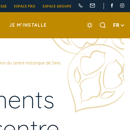
ESSE
ESPACE PRO
ESPACE GROUPE
FR
JE M’INSTALLE
ion du centre historique de Sens
nents
centre