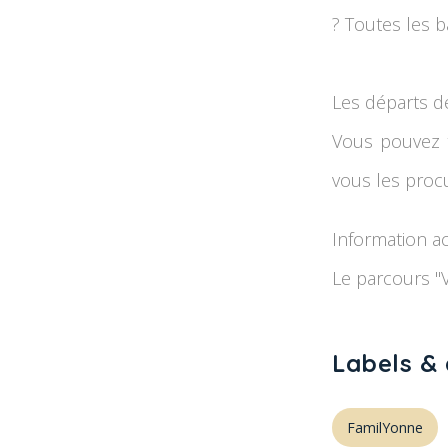
? Toutes les ba
Les départs de
Vous pouvez t
vous les proc
Information ac
Le parcours "V
Labels & 
FamilYonne