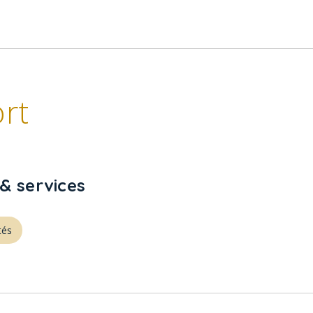
rt
& services
tés