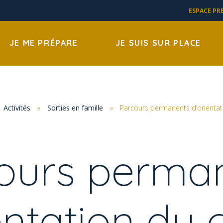
ESPACE PR
JE ME PRÉPARE
JE SUIS SUR PLACE
Activités
»
Sorties en famille
»
Parcours permanents d’orientat
ours perma
entation du 