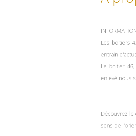
INFORMATIONS 
Les boitiers 
entrain d'actua
Le boitier 46
enlevé nous s
-----
Découvrez le c
sens de l'orie