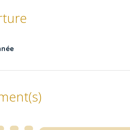
rture
nnée
ment(s)