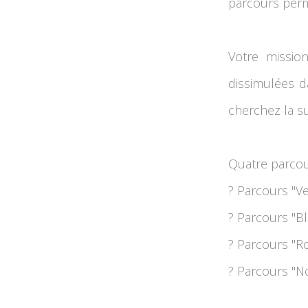
parcours perma
Votre mission
dissimulées d
cherchez la su
Quatre parcour
? Parcours ''Ve
? Parcours ''Bl
? Parcours ''R
? Parcours ''No