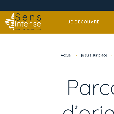
JE DÉCOUVRE
Accueil
»
Je suis sur place
»
Parc
d’ori