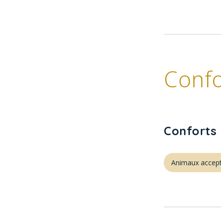
Confo
Conforts 
Animaux accep