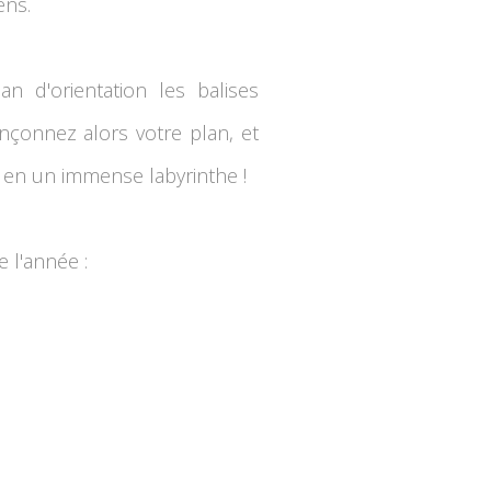
ens.
an d'orientation les balises
inçonnez alors votre plan, et
le en un immense labyrinthe !
 l'année :