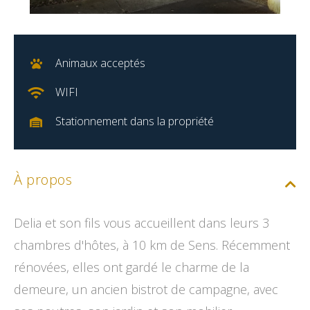
Animaux acceptés
WIFI
Stationnement dans la propriété
À propos
Delia et son fils vous accueillent dans leurs 3
chambres d'hôtes, à 10 km de Sens. Récemment
rénovées, elles ont gardé le charme de la
demeure, un ancien bistrot de campagne, avec