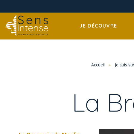
JE DÉCOUVRE
Accueil
»
Je suis su
La Br