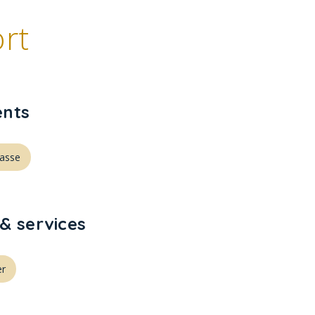
rt
nts
rasse
& services
er