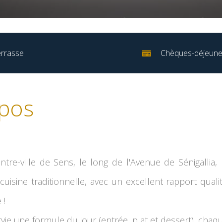
rrasse
Chèques-déjeune
pos
tre-ville de Sens, le long de l'Avenue de Sénigallia,
isine traditionnelle, avec un excellent rapport qualité
 !
rvie une formule du jour (entrée, plat et dessert), chaq