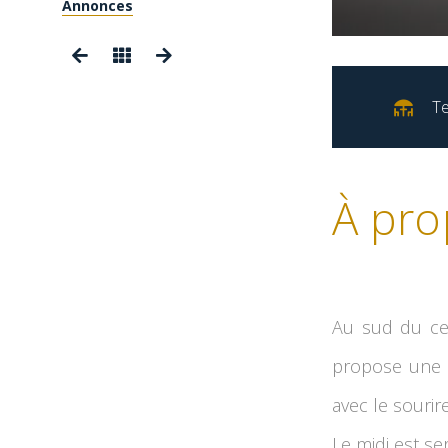
Annonces
Te
À pro
Au sud du cen
propose une cu
avec le sourire
Le midi est se