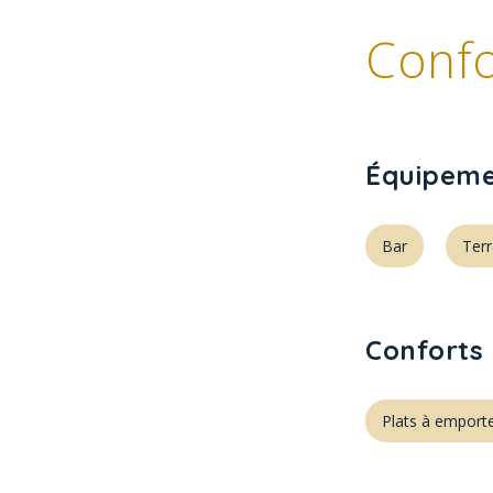
Confo
Équipeme
Bar
Ter
Conforts 
Plats à emport