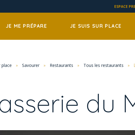
ESPACE PR
JE ME PRÉPARE
JE SUIS SUR PLACE
r place
»
Savourer
»
Restaurants
»
Tous les restaurants
»
asserie du 