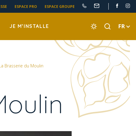
ESSE
ESPACE PRO
ESPACE GROUPE
FR
JE M’INSTALLE
La Brasserie du Moulin
Moulin