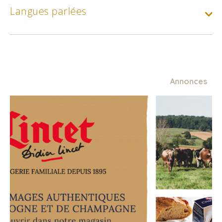
Parking
Langues parlées
Min.
10€
Supplément animaux :
Par nuit et par animal
Min.
20€
Annonces
Séminaires / Forfait demi-journée
Min.
70€
Séminaires / Tarif journée
Min.
86€
Séminaires / Tarif résidentiel
Min.
260€