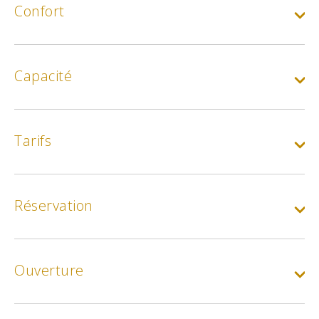
Confort
Capacité
Tarifs
Chambre double
Réservation
Min.
130€
Max.
380€
Petit-déjeuner
Ouverture
Min.
20€
Tarif spécial :