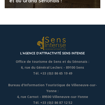
et du Grand Sénonais !
L'AGENCE D'ATTRACTIVITÉ SENS INTENSE
Office de tourisme de Sens et du Sénonais :
6, rue du Général Leclerc
- 89100 Sens
Tél. +33 (0)3 86 65 19 49
Bureau d'Information Touristique de Villeneuve-sur-
Yonne :
4, rue Carnot - 89500 Villeneuve-sur-Yonne
Tél. +33 (0)3 86 87 12 52