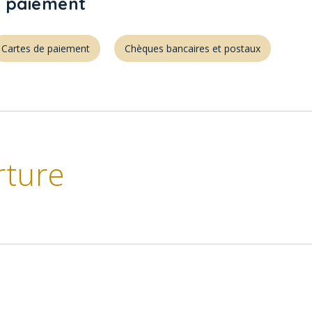
 paiement
Cartes de paiement
Chèques bancaires et postaux
rture