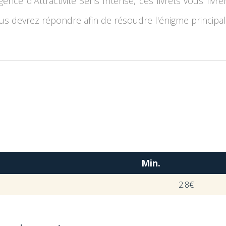
gence d'Attractivité Sens Intense, ces livrets vous liv
s devrez répondre afin de résoudre l'énigme principale
Min.
2.8€