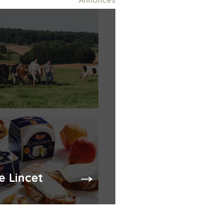
Annonces
e Lincet