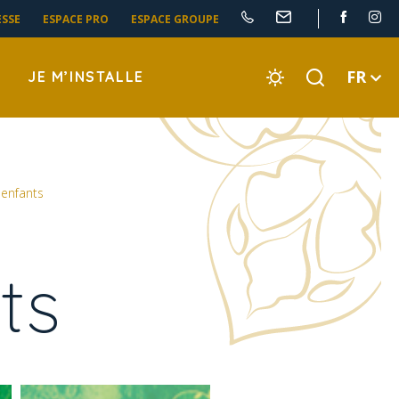
ESSE
ESPACE PRO
ESPACE GROUPE
FR
JE M’INSTALLE
 enfants
ts