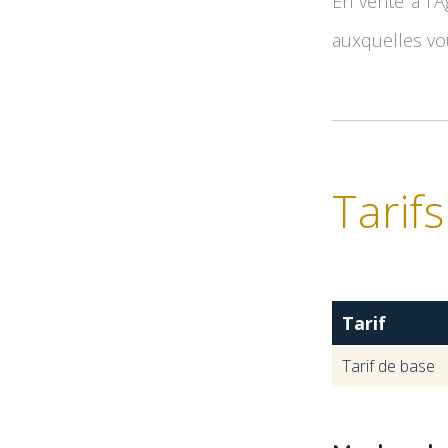
En vente à l'A
auxquelles vou
Tarifs
Tarif
Tarif de base