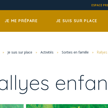
ESPACE PR
JE ME PRÉPARE
JE SUIS SUR PLACE
»
Je suis sur place
»
Activités
»
Sorties en famille
»
Rallyes
allyes enfan