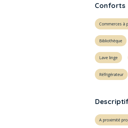
Conforts 
Commerces à p
Bibliothèque
Lave linge
Réfrigérateur
Descripti
A proximité pro