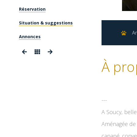
Réservation
Situation & suggestions
A
Annonces
À pro
---
A Soucy, belle
Aménagée de p
canapé conver