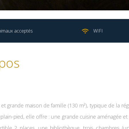
nimaux acceptés
WIFI
pos
 et grande maison de famille (130 m²), typique de la rég
lain-pied, elle offre : une grande cuisine aménagée e
tible 2 places, une bibliothèque, trois chambres (u