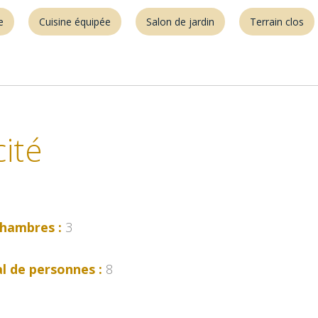
e
Cuisine équipée
Salon de jardin
Terrain clos
ité
hambres :
3
l de personnes :
8