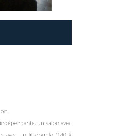
ion.
t indépendante, un salon avec
ne avec un lit double (140 X