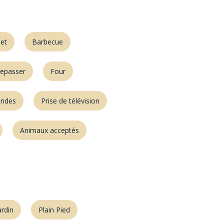
net
Barbecue
repasser
Four
ondes
Prise de télévision
Animaux acceptés
ardin
Plain Pied