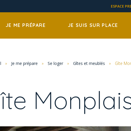
ESPACE PR
JE ME PRÉPARE
JE SUIS SUR PLACE
l
»
Je me prépare
»
Se loger
»
Gîtes et meublés
»
Gîte Mon
îte Monplais