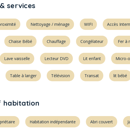
& services
roximité
Nettoyage / ménage
WIFI
Accès Inter
Chaise Bébé
Chauffage
Congélateur
Fer à 
Lave vaisselle
Lecteur DVD
Lit enfant
Micro-
Table à langer
Télévision
Transat
lit bébé
f habitation
priétaire
Habitation indépendante
Abri couvert
J