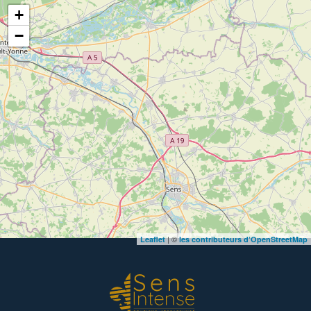
+
−
| ©
Leaflet
les contributeurs d’OpenStreetMap