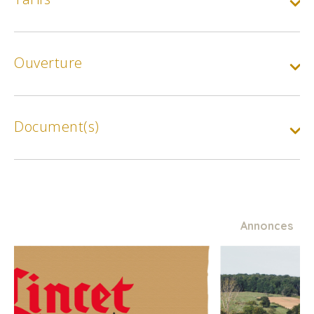
Tarif de base
Ouverture
Min.
180€
Max.
425€
Document(s)
Annonces