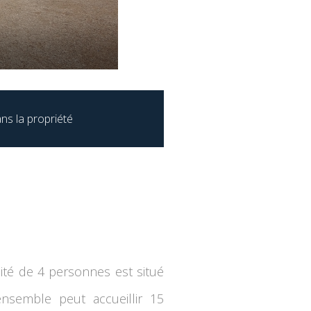
ns la propriété
ité de 4 personnes est situé
nsemble peut accueillir 15