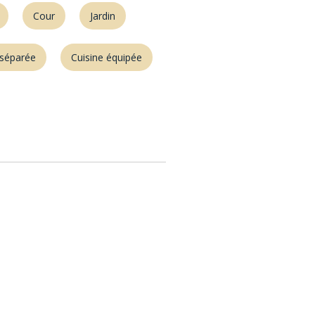
Cour
Jardin
 séparée
Cuisine équipée