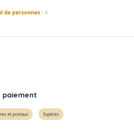
l de personnes :
4
 paiement
res et postaux
Espèces