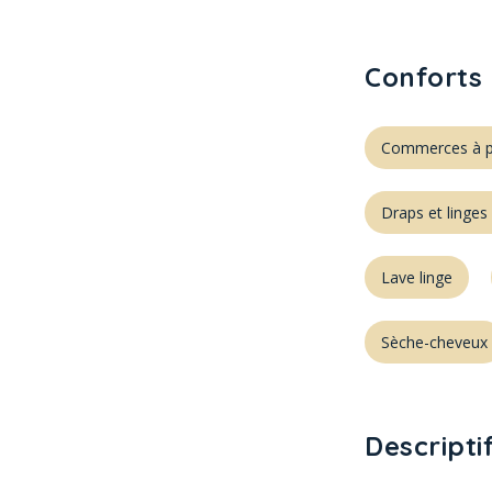
Conforts 
Commerces à p
Draps et linges
Lave linge
Sèche-cheveux
Descripti