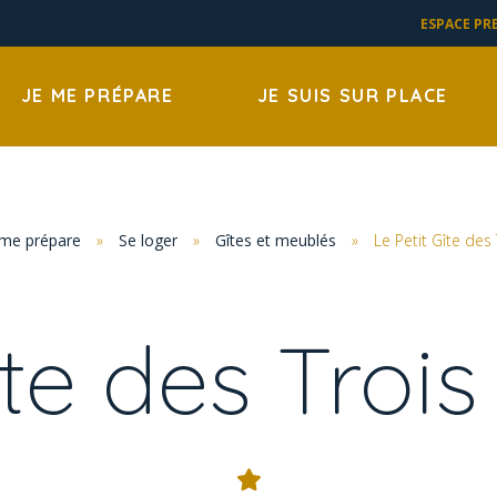
ESPACE PR
JE ME PRÉPARE
JE SUIS SUR PLACE
 me prépare
»
Se loger
»
Gîtes et meublés
»
Le Petit Gîte des
îte des Troi