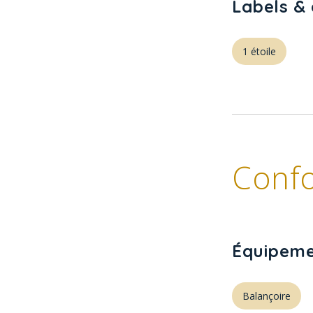
Labels & 
1 étoile
Confo
Équipeme
Balançoire