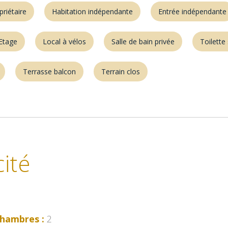
priétaire
Habitation indépendante
Entrée indépendante
Etage
Local à vélos
Salle de bain privée
Toilette
Terrasse balcon
Terrain clos
ité
hambres :
2