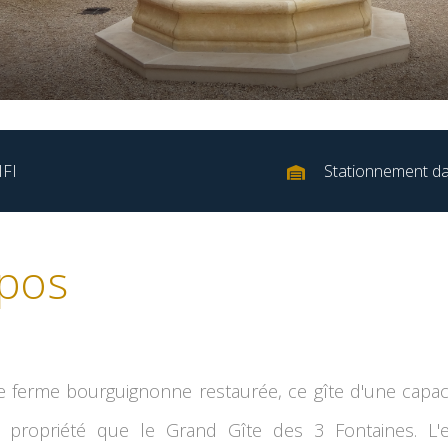
IFI
Stationnement da
pos
ne ferme bourguignonne restaurée, ce gîte d'une capac
propriété que le Grand Gîte des 3 Fontaines. L'e