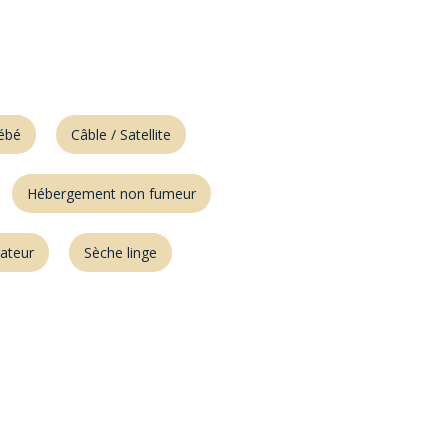
ébé
Câble / Satellite
Hébergement non fumeur
rateur
Sèche linge