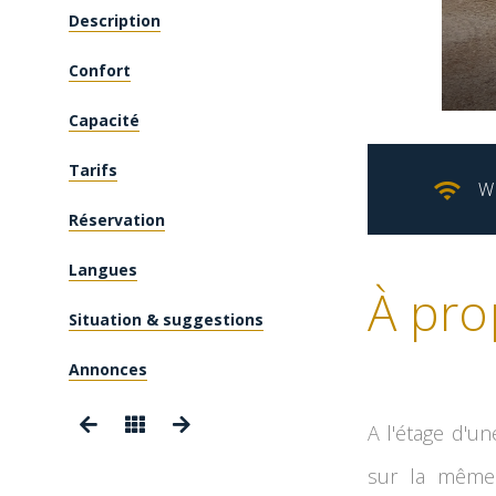
Description
Confort
Capacité
Tarifs
W
Réservation
Langues
À pro
Situation & suggestions
Annonces
A l'étage d'u
sur la même 