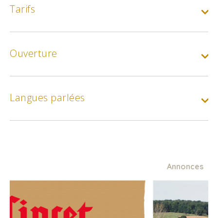
Tarifs
Tarif de base :
Cani-kart adultes
Ouverture
Min.
55€
Tarif enfant :
Langues parlées
Cani-kart enfants - 3/12 ans
Min.
45€
Tarif de base :
Cani-randonnée
Annonces
Min.
25€
Tarif enfant :
Cani-randonnée - 6/12 ans