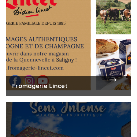
Min.
20€
Tarif enfant :
Cani-randonnée - 3/6 ans
Min.
17€
Tarif spécial :
Cani-kart famille 2 adultes + 2 enfants
Min.
180€
Fromagerie Lincet