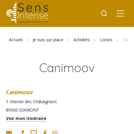
Accueil
»
Je suis sur place
»
Activités
»
Loisirs
»
Cani
Canimoov
Canimoov
1 chemin des Châtaigniers
89500
DIXMONT
Voir mon itinéraire