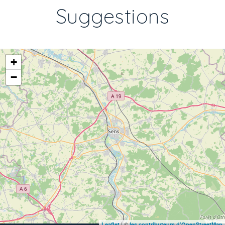
Suggestions
+
−
| ©
Leaflet
les contributeurs d’OpenStreetMap