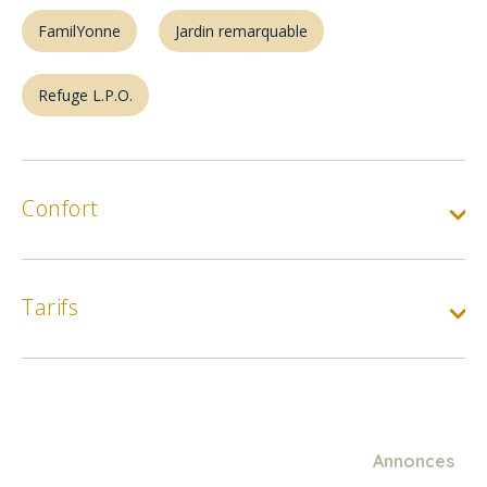
FamilYonne
Jardin remarquable
Refuge L.P.O.
Confort
Tarifs
Annonces