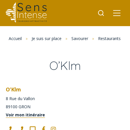
Accueil
»
Je suis sur place
»
Savourer
»
Restaurants
»
O’Klm
O’Klm
8 Rue du Vallon
89100
GRON
Voir mon itinéraire