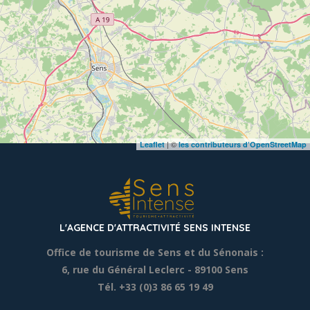
| ©
Leaflet
les contributeurs d’OpenStreetMap
L'AGENCE D'ATTRACTIVITÉ SENS INTENSE
Office de tourisme de Sens et du Sénonais :
6, rue du Général Leclerc
- 89100 Sens
Tél. +33 (0)3 86 65 19 49