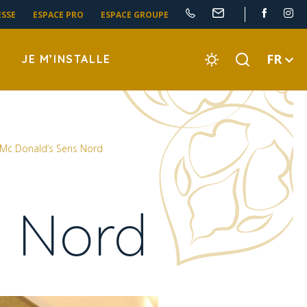
ESSE
ESPACE PRO
ESPACE GROUPE
FR
JE M’INSTALLE
Mc Donald’s Sens Nord
s Nord