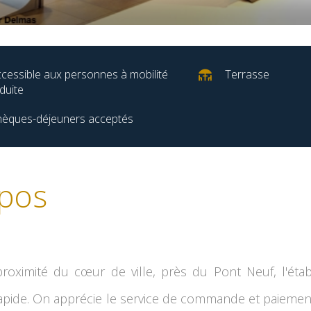
cessible aux personnes à mobilité
Terrasse
duite
èques-déjeuners acceptés
pos
proximité du cœur de ville, près du Pont Neuf, l'éta
rapide. On apprécie le service de commande et paiement