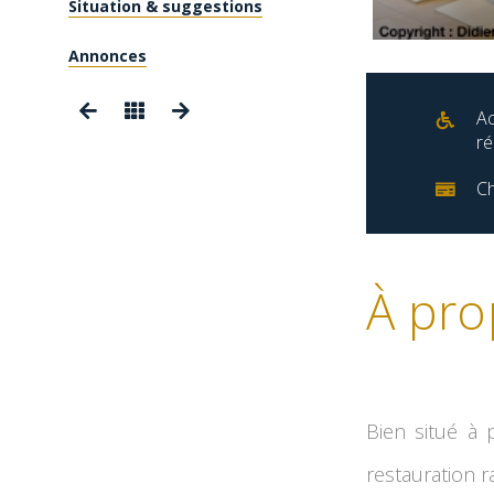
Situation & suggestions
Annonces
Ac
ré
Ch
À pro
Bien situé à 
restauration 