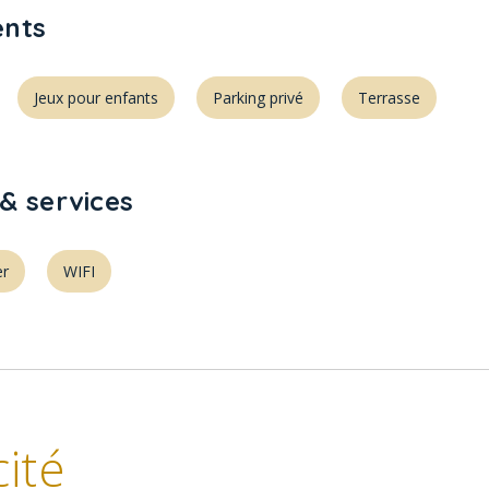
nts
Jeux pour enfants
Parking privé
Terrasse
& services
er
WIFI
ité