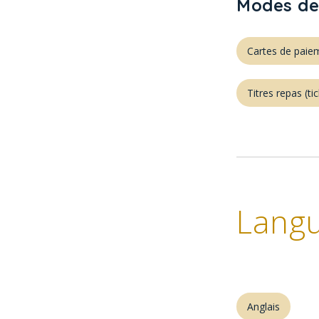
Modes de
Cartes de paie
Titres repas (tic
Langu
Anglais