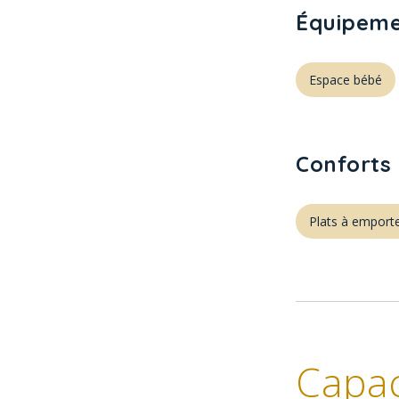
Équipeme
Espace bébé
Conforts 
Plats à emport
Capac