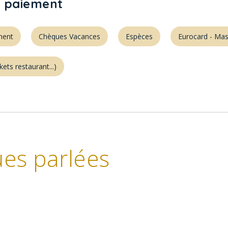
 paiement
ment
Chèques Vacances
Espèces
Eurocard - Mas
kets restaurant...)
es parlées