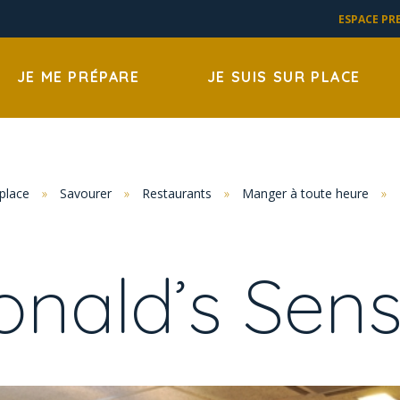
ESPACE PR
JE ME PRÉPARE
JE SUIS SUR PLACE
 place
»
Savourer
»
Restaurants
»
Manger à toute heure
»
nald’s Sen