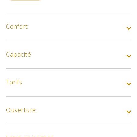
Confort
Capacité
Tarifs
A la carte
Ouverture
Min.
12€
Max.
35€
A la carte :
Plat du jour