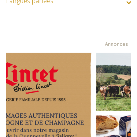
Langues parlées
Min.
25€
Menu du jour
Min.
39€
Annonces
Menu du jour
Min.
46€
Menu du jour
Min.
56€