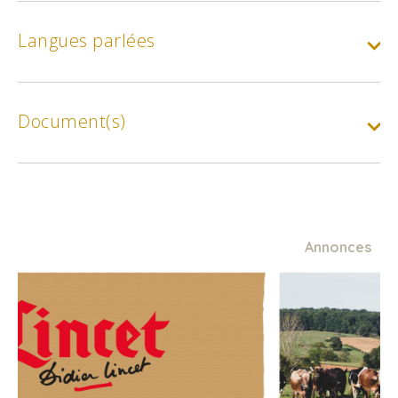
Langues parlées
Document(s)
Carte à emporter Tablapizza
Annonces