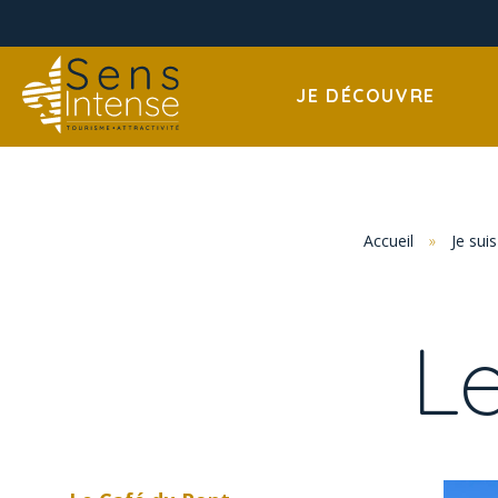
JE DÉCOUVRE
Accueil
»
Je sui
L