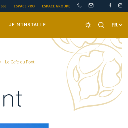
ESSE
ESPACE PRO
ESPACE GROUPE
FR
JE M’INSTALLE
»
Le Café du Pont
nt