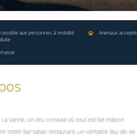
cessible aux personnes à mobilité
Animaux accepté
duite
rrasse
pos
La Vanne, un lieu convivial où tout est fait maison
ir notre bar-tabac-restaurant, un véritable lieu de vi