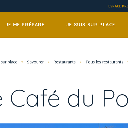
ESPACE PR
JE ME PRÉPARE
JE SUIS SUR PLACE
s sur place
»
Savourer
»
Restaurants
»
Tous les restaurants
e Café du Po