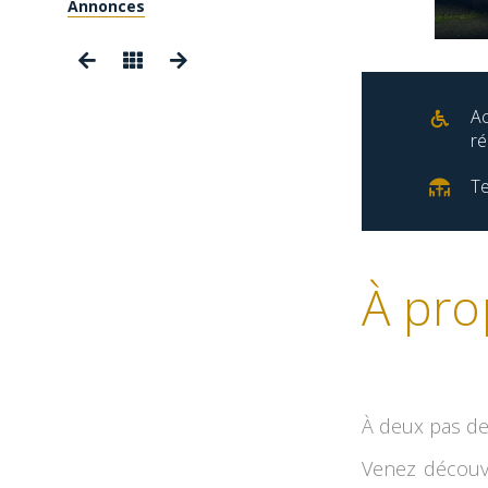
Annonces
Ac
ré
Te
À pro
À deux pas de 
Venez découvr