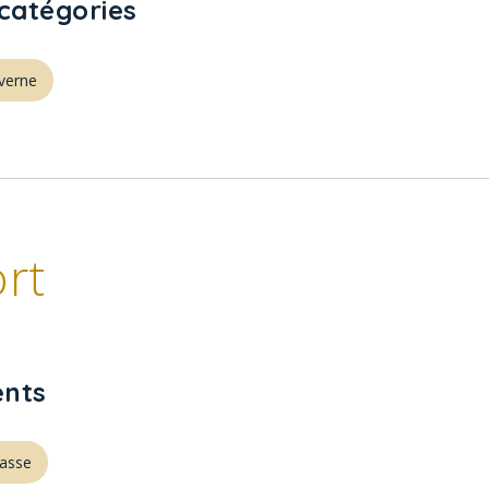
catégories
averne
rt
nts
rasse