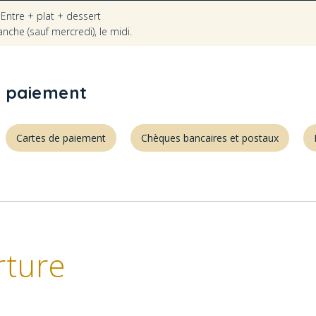
:
Entre + plat + dessert
nche (sauf mercredi), le midi.
 paiement
Cartes de paiement
Chèques bancaires et postaux
rture