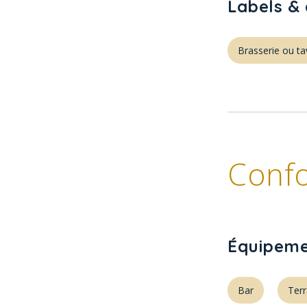
Labels & 
Brasserie ou t
Confo
Équipeme
Bar
Ter