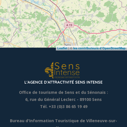
| ©
Leaflet
les contributeurs d’OpenStreetMap
L'AGENCE D'ATTRACTIVITÉ SENS INTENSE
Office de tourisme de Sens et du Sénonais :
6, rue du Général Leclerc
- 89100 Sens
Tél. +33 (0)3 86 65 19 49
Bureau d'Information Touristique de Villeneuve-sur-