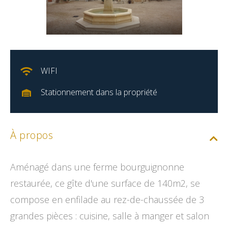
WIFI
Stationnement dans la propriété
À propos
Aménagé dans une ferme bourguignonne
restaurée, ce gîte d'une surface de 140m2, se
compose en enfilade au rez-de-chaussée de 3
grandes pièces : cuisine, salle à manger et salon