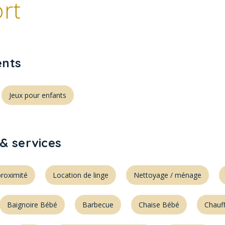
rt
nts
Jeux pour enfants
& services
roximité
Location de linge
Nettoyage / ménage
Baignoire Bébé
Barbecue
Chaise Bébé
Chauf