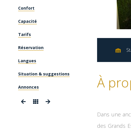
Confort
Capacité
Tarifs
Réservation
St
Langues
Situation & suggestions
À pro
Annonces
Dans une anci
des Grands Es