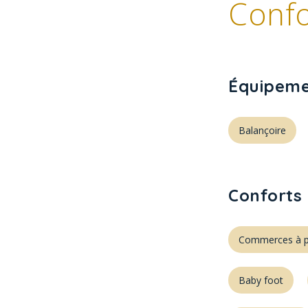
Confo
Équipeme
Balançoire
Conforts 
Commerces à p
Baby foot