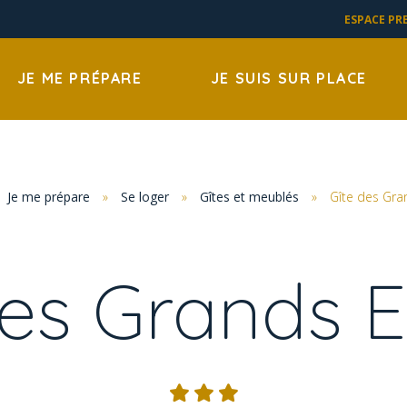
ESPACE PR
JE ME PRÉPARE
JE SUIS SUR PLACE
Je me prépare
»
Se loger
»
Gîtes et meublés
»
Gîte des Gra
des Grands E