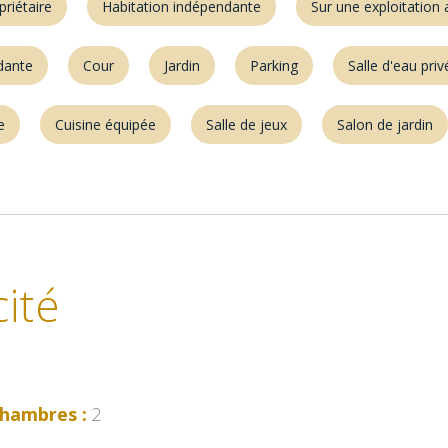
priétaire
Habitation indépendante
Sur une exploitation 
dante
Cour
Jardin
Parking
Salle d'eau priv
e
Cuisine équipée
Salle de jeux
Salon de jardin
ité
hambres :
2