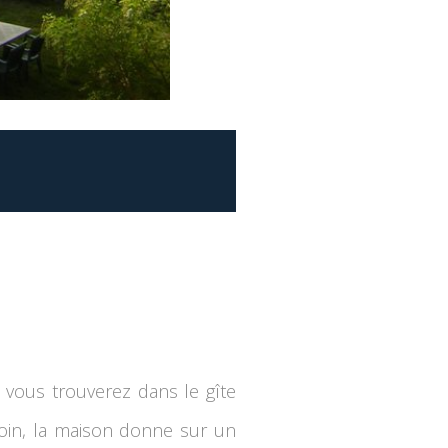
, vous trouverez dans le gîte
oin, la maison donne sur un