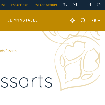
ESSE
ESPACE PRO
ESPACE GROUPE
FR
JE M’INSTALLE
nds Essarts
ssarts