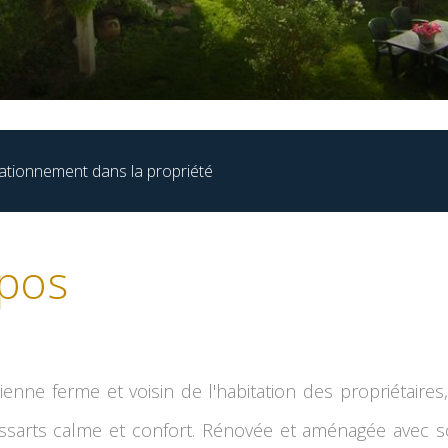
ationnement dans la propriété
pos
enne ferme et voisin de l'habitation des propriétaires
sarts calme et confort. Rénovée et aménagée avec s