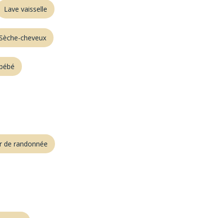
Lave vaisselle
Sèche-cheveux
t bébé
er de randonnée