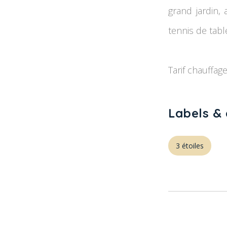
grand jardin,
tennis de tabl
Tarif chauffag
Labels & 
3 étoiles