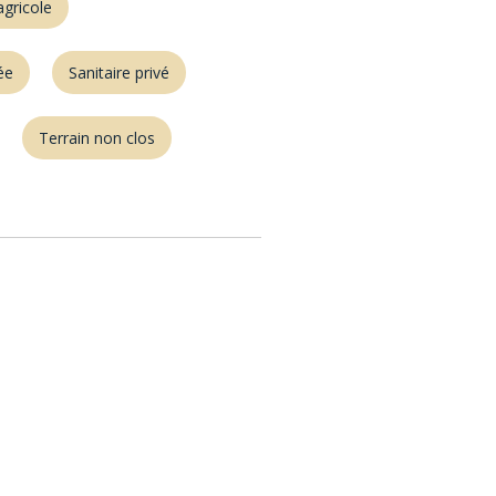
agricole
ée
Sanitaire privé
Terrain non clos