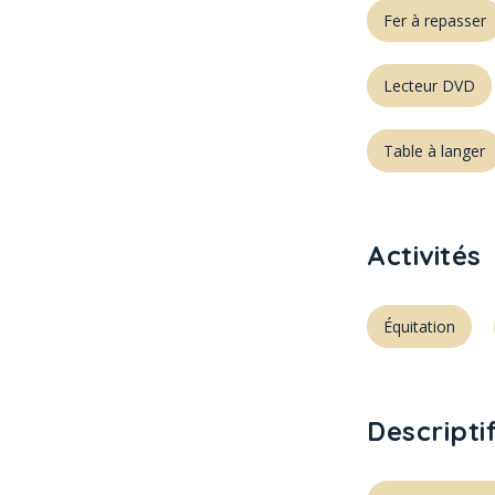
Fer à repasser
Lecteur DVD
Table à langer
Activités
Équitation
Descripti