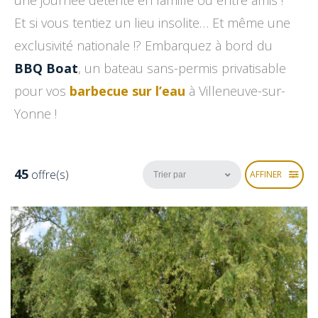
une journée détente en famille ou entre amis !
Et si vous tentiez un lieu insolite… Et même une
exclusivité nationale !? Embarquez à bord du
BBQ Boat
, un bateau sans-permis privatisable
pour vos
barbecue sur l’eau
à Villeneuve-sur-
Yonne !
45
offre(s)
AFFINER