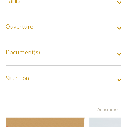
Tarifs
Location du bateau :
Selon le créneau et la période choisis
Ouverture
Min.
180€
Max.
300€
Document(s)
Situation
Annonces