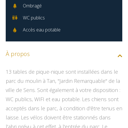
Ombragé
WC publics
Accès eau potable
À propos
13 tables de pique-nique sont installées dans le
parc du moulin à Tan, "Jardin Remarquable" de la
ville de Sens. Sont également à votre disposition :
WC publics, WIFI et eau potable. Les chiens sont
acceptés dans le parc, à condition d'être tenus en
laisse. Les vélos doivent être stationnés dans
l'abri prévu à cet effet, à l'entrée du parc. Le