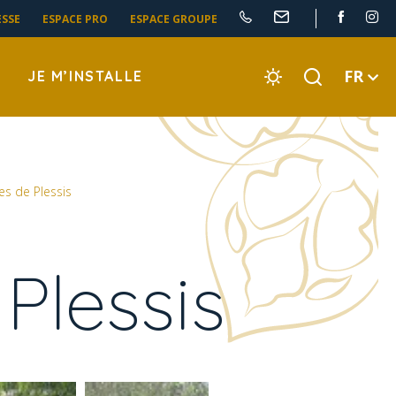
ESSE
ESPACE PRO
ESPACE GROUPE
FR
JE M’INSTALLE
es de Plessis
Plessis