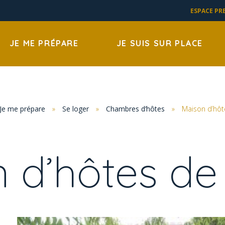
ESPACE PR
JE ME PRÉPARE
JE SUIS SUR PLACE
Je me prépare
»
Se loger
»
Chambres d’hôtes
»
Maison d’hôt
 d’hôtes de 