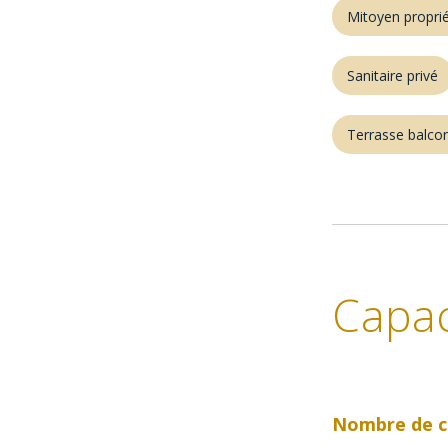
Mitoyen proprié
Sanitaire privé
Terrasse balco
Capac
Nombre de c