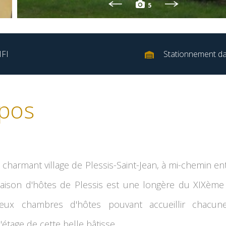
5
IFI
Stationnement da
pos
 charmant village de Plessis-Saint-Jean, à mi-chemin en
maison d'hôtes de Plessis est une longère du XIXème s
eux chambres d'hôtes pouvant accueillir chacu
'étage de cette belle bâtisse.