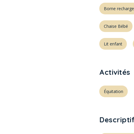
Borne recharge 
Chaise Bébé
Lit enfant
Activités
Équitation
Descripti