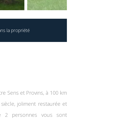
ns la propriété
tre Sens et Provins, à 100 km
iècle, joliment restaurée et
ne 2 personnes vous sont