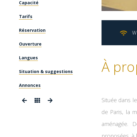
Capacité
Tarifs
Réservation
W
Ouverture
Langues
À pro
Situation & suggestions
Annonces
Située dans le
de Paris, la 
aménagée. D
proposées, à l