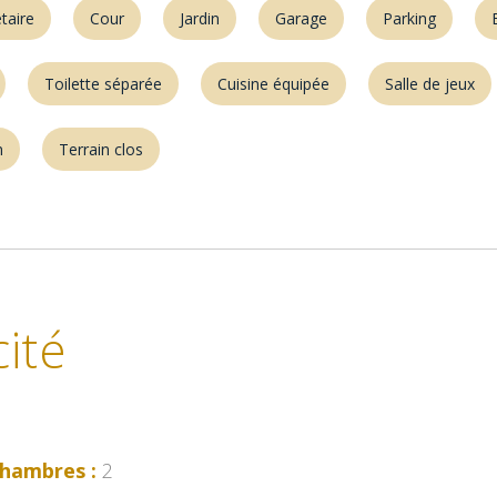
taire
Cour
Jardin
Garage
Parking
Toilette séparée
Cuisine équipée
Salle de jeux
n
Terrain clos
ité
hambres :
2