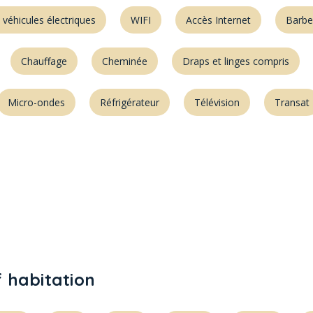
véhicules électriques
WIFI
Accès Internet
Barbe
Chauffage
Cheminée
Draps et linges compris
Micro-ondes
Réfrigérateur
Télévision
Transat
f habitation