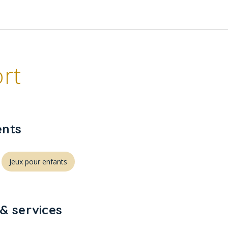
rt
nts
Jeux pour enfants
& services