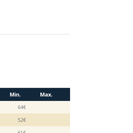
Min.
Max.
64€
52€
61€