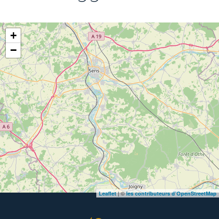
+
−
| ©
Leaflet
les contributeurs d’OpenStreetMap