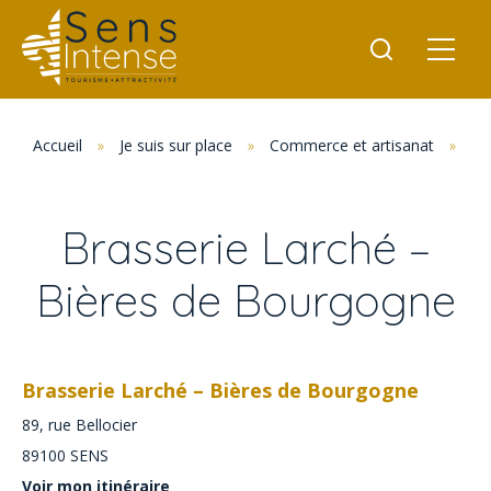
Accueil
»
Je suis sur place
»
Commerce et artisanat
»
Br
Brasserie Larché –
Bières de Bourgogne
Brasserie Larché – Bières de Bourgogne
89, rue Bellocier
89100
SENS
Voir mon itinéraire