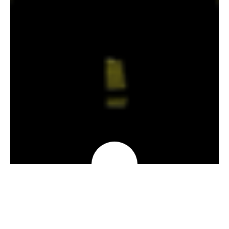
Accueil
»
Je découvre
»
Le sens de la fête
»
La Fresque
Revivre l’histoire de Sens au Moyen Âge avec
La