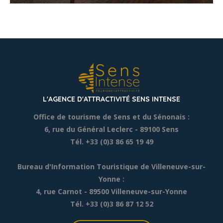
L'AGENCE D'ATTRACTIVITÉ SENS INTENSE
Office de tourisme de Sens et du Sénonais :
6, rue du Général Leclerc
- 89100 Sens
Tél. +33 (0)3 86 65 19 49
Bureau d'Information Touristique de Villeneuve-sur-
Yonne :
4, rue Carnot - 89500 Villeneuve-sur-Yonne
Tél. +33 (0)3 86 87 12 52