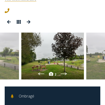
2
Ombragé