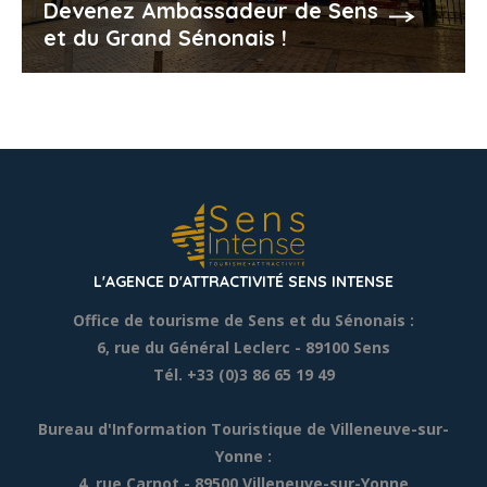
Devenez Ambassadeur de Sens
et du Grand Sénonais !
L'AGENCE D'ATTRACTIVITÉ SENS INTENSE
Office de tourisme de Sens et du Sénonais :
6, rue du Général Leclerc
- 89100 Sens
Tél. +33 (0)3 86 65 19 49
Bureau d'Information Touristique de Villeneuve-sur-
Yonne :
4, rue Carnot - 89500 Villeneuve-sur-Yonne