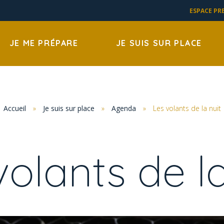
ESPACE PR
JE ME PRÉPARE
JE SUIS SUR PLACE
Accueil
»
Je suis sur place
»
Agenda
»
Les volants de la nuit
volants de la