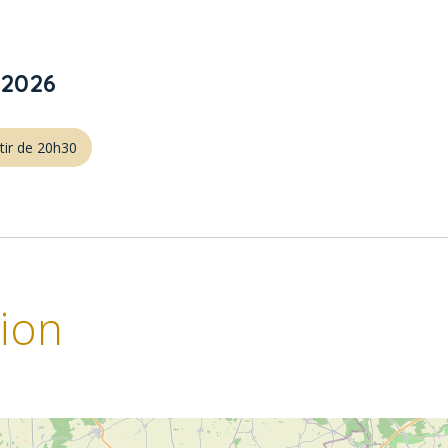
/2026
rtir de 20h30
tion