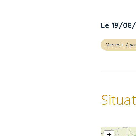
Le 19/08
Mercredi : à pa
Situa
+