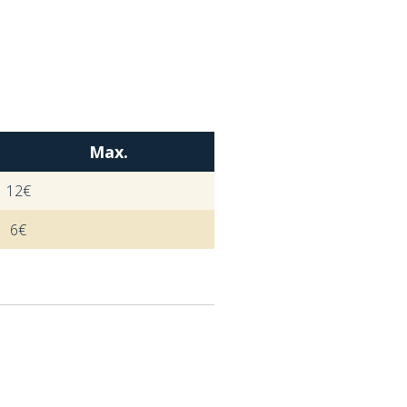
Max.
12€
6€