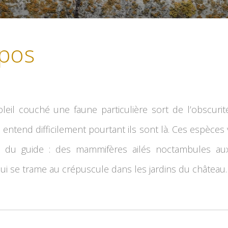
pos
leil couché une faune particulière sort de l’obscurité 
s entend difficilement pourtant ils sont là. Ces espèce
ète du guide : des mammifères ailés noctambules au
ui se trame au crépuscule dans les jardins du château.