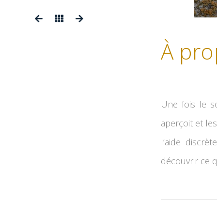
À pro
Une fois le so
aperçoit et le
l’aide discr
découvrir ce q