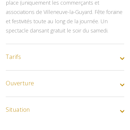
place (uniquement les commerçants et
associations de Villeneuve-la-Guyard. Fête foraine
et festivités toute au long de la journée. Un
spectacle dansant gratuit le soir du samedi.
Tarifs
Gratuit :
Entrée libre
Ouverture
Tarif de base :
Le ml pour 2 jours
Situation
Min.
4€