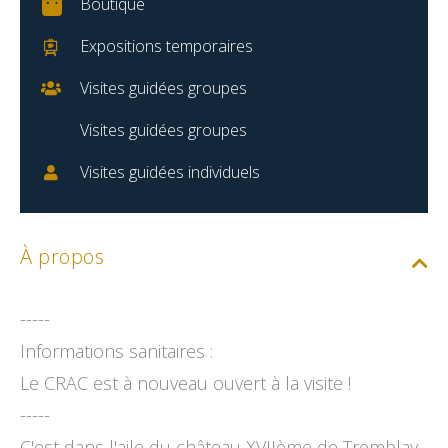
Boutique
Expositions temporaires
Visites guidées groupes
Visites guidées groupes
Visites guidées individuels
À propos
-----
Informations sanitaires :
Le CRAC est à nouveau ouvert à la visite !
-----
C'est dans l'aile du château XVIIème de Tremblay,