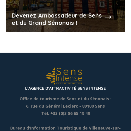
Devenez Ambassadeur de Sens
et du Grand Sénonais !
L'AGENCE D'ATTRACTIVITÉ SENS INTENSE
Office de tourisme de Sens et du Sénonais :
6, rue du Général Leclerc
- 89100 Sens
Tél. +33 (0)3 86 65 19 49
Bureau d'Information Touristique de Villeneuve-sur-