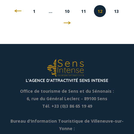
1
…
10
11
12
13
L'AGENCE D'ATTRACTIVITÉ SENS INTENSE
Office de tourisme de Sens et du Sénonais :
6, rue du Général Leclerc
- 89100 Sens
Tél. +33 (0)3 86 65 19 49
Bureau d'Information Touristique de Villeneuve-sur-
Yonne :